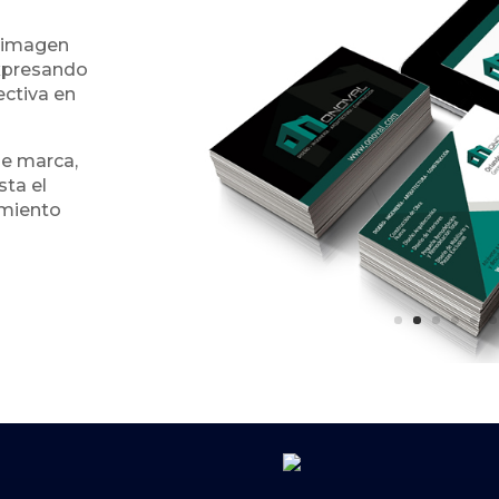
e imagen
expresando
ectiva en
de marca,
sta el
amiento