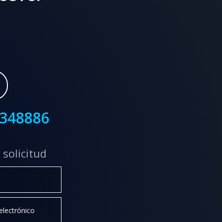
3348886
 solicitud